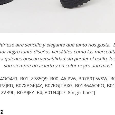
tir ese aire sencillo y elegante que tanto nos gusta.
lor negro tanto diseños versátiles como las mercedit
a quienes buscan versatilidad sin perder el estilo, l
son siempre un acierto y en color negro aun mas!
4OO4F1, B01LZ785Q9, B00L4AIPV6, B07B9T5VSW, B
PZJRD, B07XBGKJ4Y, B07KGJTBXG, B01B64AOPO, B0
VB9L, B079JFYLF4, B01N4J27L8 » grid=»3″]
ta