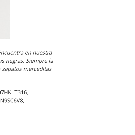
 Encuentra en nuestra
as negras. Siempre la
os zapatos merceditas
07HKLT316,
1N9SC6V8,