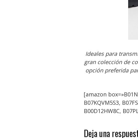
Ideales para transmi
gran colección de co
opción preferida par
[amazon box=»B01N
B07KQVM5S3, B07FS
B00D12HW8C, B07PL2
Deja una respues